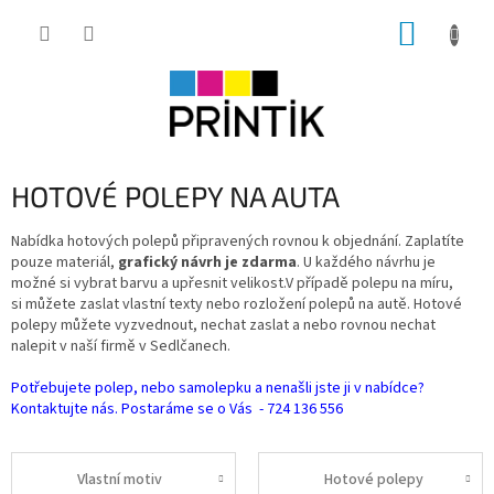
Přejít
NÁKUP
na
obsah
KOŠÍK
HOTOVÉ POLEPY NA AUTA
Nabídka hotových polepů připravených rovnou k objednání. Zaplatíte
pouze materiál,
grafický návrh je zdarma
. U každého návrhu je
možné si vybrat barvu a upřesnit velikost.V případě polepu na míru,
si můžete zaslat vlastní texty nebo rozložení polepů na autě. Hotové
polepy můžete vyzvednout, nechat zaslat a nebo rovnou nechat
nalepit v naší firmě v Sedlčanech.
Potřebujete polep, nebo samolepku a nenašli jste ji v nabídce?
Kontaktujte nás. Postaráme se o Vás - 724 136 556
Vlastní motiv
Hotové polepy