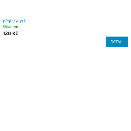
ů
DÍTĚ V AUTĚ
Skladem
120 Kč
DETAIL